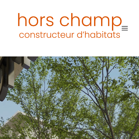
ACCUEIL
HORS CHAMP
NOS PROGRAMMES
PATRIMOINE & DÉFISCALISATION
ACTUALITÉS
NOS INFLUENCES