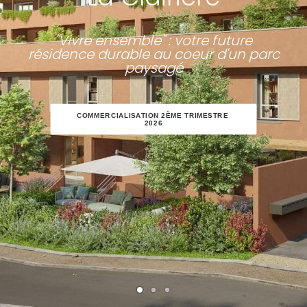
NOUS CONTACTER
"Vivre ensemble" : votre future
Recherche
résidence durable au coeur d'un parc
paysagé
COMMERCIALISATION 2ÈME TRIMESTRE 
2026